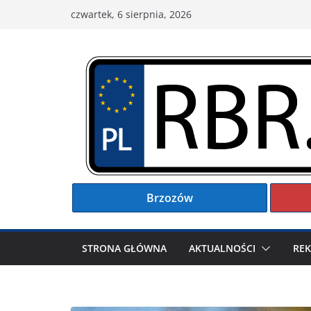
Przejdź
czwartek, 6 sierpnia, 2026
do
treści
Brzozów
STRONA GŁÓWNA
AKTUALNOŚCI
RE