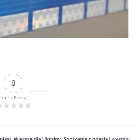
0
Article Rating
plast
Wiersze dla Ukrainy. Spotkanie z poezją i wystaw