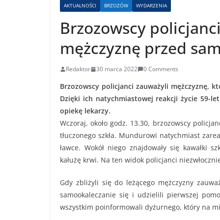
AKTUALNOŚCI
BRZOZÓW
WYDARZENIA
Brzozowscy policjanci
mężczyznę przed sa
Redaktor
30 marca 2022
0 Comments
Brzozowscy policjanci zauważyli mężczyznę, k
Dzięki ich natychmiastowej reakcji życie 59-l
opiekę lekarzy.
Wczoraj, około godz. 13.30, brzozowscy policjan
tłuczonego szkła. Mundurowi natychmiast zarea
ławce. Wokół niego znajdowały się kawałki szkł
kałużę krwi. Na ten widok policjanci niezwłocznie
Gdy zbliżyli się do leżącego mężczyzny zauważ
samookaleczanie się i udzielili pierwszej pom
wszystkim poinformowali dyżurnego, który na mi