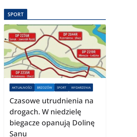
SPORT
AKTUALNOŚCI
BRZOZÓW
SPORT
WYDARZENIA
Czasowe utrudnienia na
drogach. W niedzielę
biegacze opanują Dolinę
Sanu