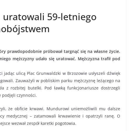
 uratowali 59-letniego
mobójstwem
tóry prawdopodobnie próbował targnąć się na własne życie.
etniego mężczyzny udało się uratować. Mężczyzna trafił pod
ci jadąc ulicą Plac Grunwaldzki w Brzozowie usłyszeli dźwięk
gowali. Zauważyli w pobliskim parku mężczyznę leżącego na
a z rozbitej butelki. Pod ławką funkcjonariusze dostrzegli
 podjęli czynności.
yli, że obficie krwawi. Mundurowi uniemożliwili mu dalsze
ocy medycznej – zatamowali krwawienie i opatrzyli ranę. O
ejsce wezwał zespół karetki pogotowia.