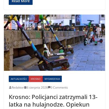
Read More
AKTUALNOŚCI
KROSNO
WYDARZENIA
Redaktor
6 sierpnia 2026
0 Comments
Krosno: Policjanci zatrzymali 13-
latka na hulajnodze. Opiekun