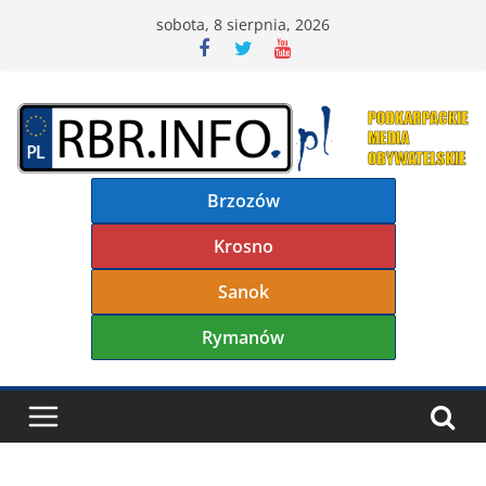
Przejdź
sobota, 8 sierpnia, 2026
do
treści
Brzozów
Krosno
Sanok
Rymanów