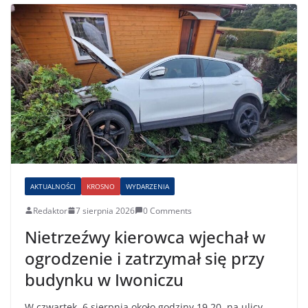
AKTUALNOŚCI
KROSNO
WYDARZENIA
Redaktor
7 sierpnia 2026
0 Comments
Nietrzeźwy kierowca wjechał w
ogrodzenie i zatrzymał się przy
budynku w Iwoniczu
W czwartek, 6 sierpnia około godziny 19.20, na ulicy