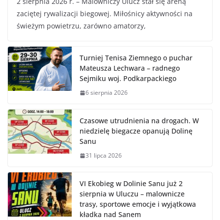
2 sierpnia 2026 r. – Malowniczy Ulucz stał się areną
zaciętej rywalizacji biegowej. Miłośnicy aktywności na
świeżym powietrzu, zarówno amatorzy,
Turniej Tenisa Ziemnego o puchar
Mateusza Lechwara – radnego
Sejmiku woj. Podkarpackiego
6 sierpnia 2026
Czasowe utrudnienia na drogach. W
niedzielę biegacze opanują Dolinę
Sanu
31 lipca 2026
VI Ekobieg w Dolinie Sanu już 2
sierpnia w Uluczu – malownicze
trasy, sportowe emocje i wyjątkowa
kładka nad Sanem