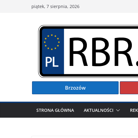
Przejdź
piątek, 7 sierpnia, 2026
do
treści
Brzozów
STRONA GŁÓWNA
AKTUALNOŚCI
RE