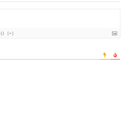
{}
[+]