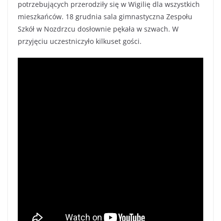
potrzebujących przerodziły się w Wigilię dla wszystkich
mieszkańców. 18 grudnia sala gimnastyczna Zespołu
Szkół w Nozdrzcu dosłownie pękała w szwach. W
przyjęciu uczestniczyło kilkuset gości.