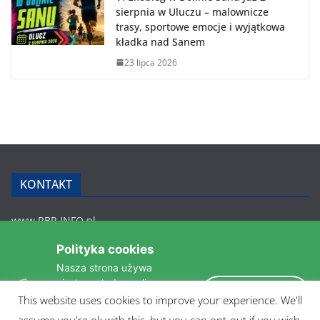
sierpnia w Uluczu – malownicze
trasy, sportowe emocje i wyjątkowa
kładka nad Sanem
23 lipca 2026
KONTAKT
www.RBR.INFO.pl
Zmiennica 147
Polityka cookies
36-200 Brzozów
Nasza strona używa
rbr.info.pl@gmail.com
ciasteczek do analizy
tel.: 607 548 627
Akceptuję
statystyk i zapewnienia
This website uses cookies to improve your experience. We'll
POLITYKA PRYWATNOŚCI
takiego samego działania