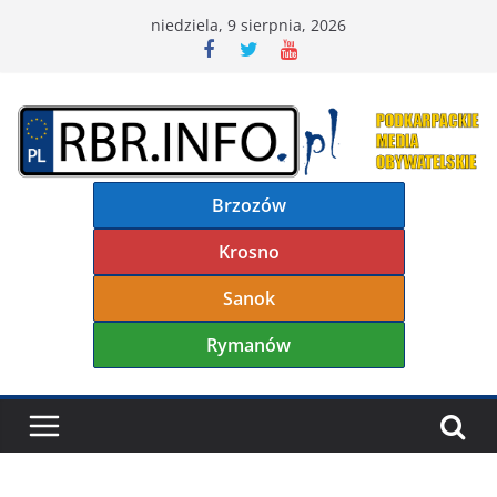
Przejdź
niedziela, 9 sierpnia, 2026
do
treści
Brzozów
Krosno
Sanok
Rymanów