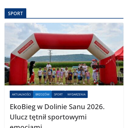
SPORT
AKTUALNOŚCI
BRZOZÓW
SPORT
WYDARZENIA
EkoBieg w Dolinie Sanu 2026.
Ulucz tętnił sportowymi
emocjami