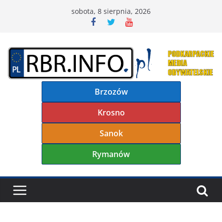
Przejdź
sobota, 8 sierpnia, 2026
do
treści
Brzozów
Krosno
Sanok
Rymanów