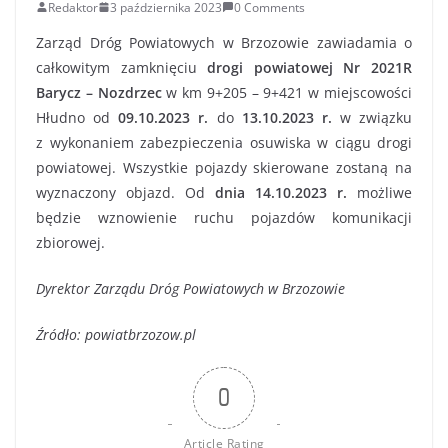
Redaktor
3 października 2023
0 Comments
Zarząd Dróg Powiatowych w Brzozowie zawiadamia o
całkowitym zamknięciu
drogi
powiatowej Nr 2021R
Barycz – Nozdrzec
w km 9+205 – 9+421 w miejscowości
Hłudno od
09.10.2023 r.
do
13.10.2023 r.
w związku
z wykonaniem zabezpieczenia osuwiska w ciągu drogi
powiatowej. Wszystkie pojazdy skierowane zostaną na
wyznaczony objazd. Od
dnia 14.10.2023 r.
możliwe
będzie wznowienie ruchu pojazdów komunikacji
zbiorowej.
Dyrektor Zarządu Dróg Powiatowych w Brzozowie
Źródło: powiatbrzozow.pl
0
Article Rating