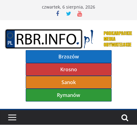
Przejdź
czwartek, 6 sierpnia, 2026
do
treści
Brzozów
Krosno
Sanok
Rymanów