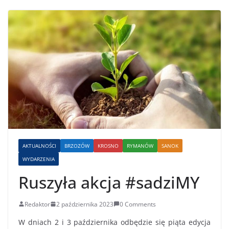
AKTUALNOŚCI
BRZOZÓW
KROSNO
RYMANÓW
SANOK
WYDARZENIA
Ruszyła akcja #sadziMY
Redaktor
2 października 2023
0 Comments
W dniach 2 i 3 października odbędzie się piąta edycja