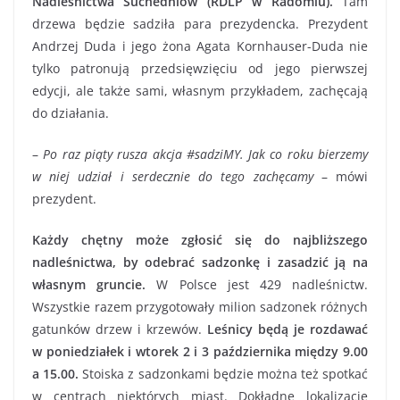
Nadleśnictwa Suchedniów (RDLP w Radomiu).
Tam
drzewa będzie sadziła para prezydencka. Prezydent
Andrzej Duda i jego żona Agata Kornhauser-Duda nie
tylko patronują przedsięwzięciu od jego pierwszej
edycji, ale także sami, własnym przykładem, zachęcają
do działania.
–
Po raz piąty rusza akcja #sadziMY. Jak co roku bierzemy
w niej udział i serdecznie do tego zachęcamy
– mówi
prezydent.
Każdy chętny może zgłosić się do najbliższego
nadleśnictwa, by odebrać sadzonkę i zasadzić ją na
własnym gruncie.
W Polsce jest 429 nadleśnictw.
Wszystkie razem przygotowały milion sadzonek różnych
gatunków drzew i krzewów.
Leśnicy będą je rozdawać
w poniedziałek i wtorek 2 i 3 października między 9.00
a 15.00.
Stoiska z sadzonkami będzie można też spotkać
w centrach niektórych miast. Dokładne lokalizacje