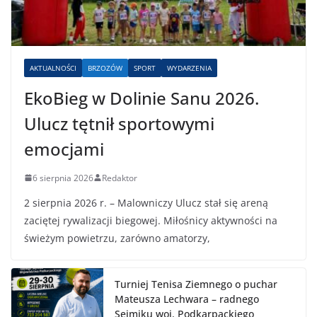
AKTUALNOŚCI
BRZOZÓW
SPORT
WYDARZENIA
EkoBieg w Dolinie Sanu 2026.
Ulucz tętnił sportowymi
emocjami
6 sierpnia 2026
Redaktor
2 sierpnia 2026 r. – Malowniczy Ulucz stał się areną
zaciętej rywalizacji biegowej. Miłośnicy aktywności na
świeżym powietrzu, zarówno amatorzy,
Turniej Tenisa Ziemnego o puchar
Mateusza Lechwara – radnego
Sejmiku woj. Podkarpackiego