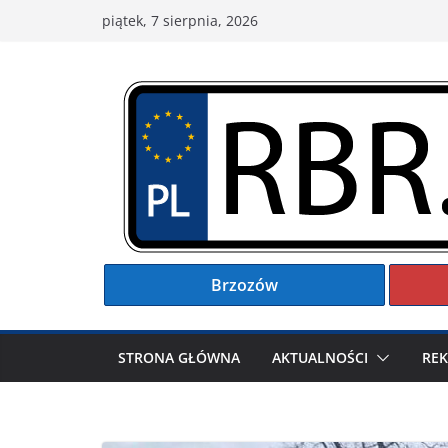
Przejdź
piątek, 7 sierpnia, 2026
do
treści
Brzozów
STRONA GŁÓWNA
AKTUALNOŚCI
RE