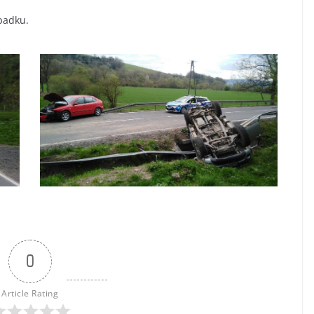
ypadku.
0
Article Rating