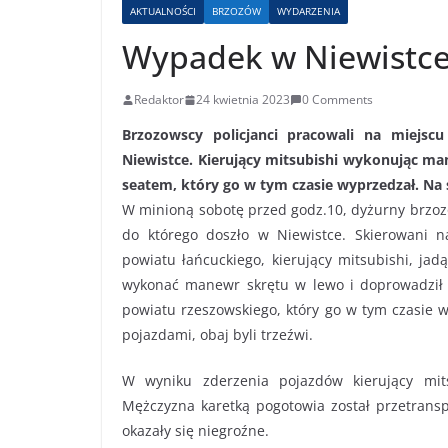
AKTUALNOŚCI
BRZOZÓW
WYDARZENIA
Wypadek w Niewistc
Redaktor
24 kwietnia 2023
0 Comments
Brzozowscy policjanci pracowali na miejs
Niewistce. Kierujący mitsubishi wykonując ma
seatem, który go w tym czasie wyprzedzał. Na 
W minioną sobotę przed godz.10, dyżurny brzoz
do którego doszło w Niewistce. Skierowani na 
powiatu łańcuckiego, kierujący mitsubishi, ja
wykonać manewr skrętu w lewo i doprowadził 
powiatu rzeszowskiego, który go w tym czasie w
pojazdami, obaj byli trzeźwi.
W wyniku zderzenia pojazdów kierujący mits
Mężczyzna karetką pogotowia został przetransp
okazały się niegroźne.