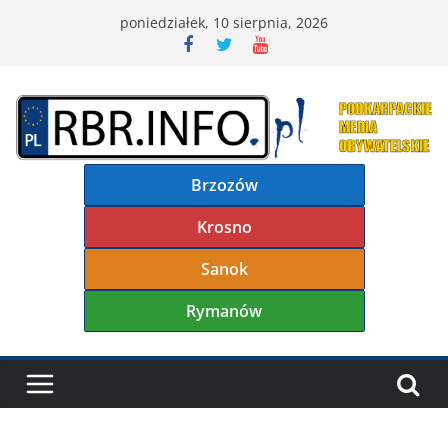
Przejdź
poniedziałek, 10 sierpnia, 2026
do
treści
Brzozów
Krosno
Sanok
Rymanów