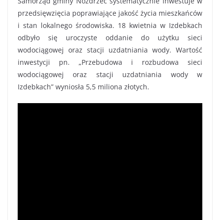
Samorząd gminy Nozdrzec systematycznie inwestuje w
przedsięwzięcia poprawiające jakość życia mieszkańców
i stan lokalnego środowiska. 18 kwietnia w Izdebkach
odbyło się uroczyste oddanie do użytku sieci
wodociągowej oraz stacji uzdatniania wody. Wartość
inwestycji pn. „Przebudowa i rozbudowa sieci
wodociągowej oraz stacji uzdatniania wody w
Izdebkach” wyniosła 5,5 miliona złotych.