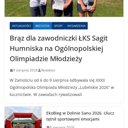
AKTUALNOŚCI
BRZOZÓW
SPORT
WYDARZENIA
Brąz dla zawodniczki ŁKS Sagit
Humniska na Ogólnopolskiej
Olimpiadzie Młodzieży
9 sierpnia 2026
Redaktor
W Zamościu od 6 do 9 sierpnia odbywała się XXXII
Ogólnopolska Olimpiada Młodzieży „Lubelskie 2026” w
łucznictwie. W zawodach rywalizowali
EkoBieg w Dolinie Sanu 2026. Ulucz
tętnił sportowymi emocjami
6 sierpnia 2026