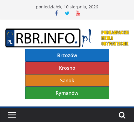
Przejdź
poniedziałek, 10 sierpnia, 2026
do
treści
Brzozów
Krosno
Sanok
Rymanów