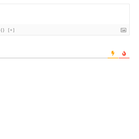
{}
[+]