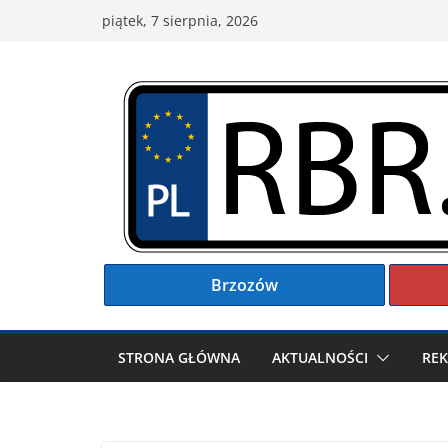
Przejdź
piątek, 7 sierpnia, 2026
do
treści
Brzozów
STRONA GŁÓWNA
AKTUALNOŚCI
RE