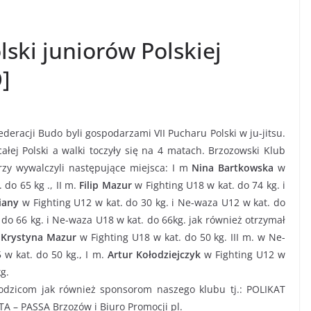
lski juniorów Polskiej
]
deracji Budo byli gospodarzami VII Pucharu Polski w ju-jitsu.
ej Polski a walki toczyły się na 4 matach. Brzozowski Klub
rzy wywalczyli następujące miejsca: I m
Nina Bartkowska
w
 do 65 kg ., II m.
Filip Mazur
w Fighting U18 w kat. do 74 kg. i
iany
w Fighting U12 w kat. do 30 kg. i Ne-waza U12 w kat. do
 do 66 kg. i Ne-waza U18 w kat. do 66kg. jak również otrzymał
.
Krystyna Mazur
w Fighting U18 w kat. do 50 kg. III m. w Ne-
 w kat. do 50 kg., I m.
Artur Kołodziejczyk
w Fighting U12 w
g.
odzicom jak również sponsorom naszego klubu tj.: POLIKAT
A – PASSA Brzozów i Biuro Promocji pl.