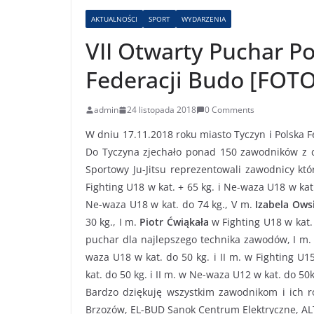
AKTUALNOŚCI
SPORT
WYDARZENIA
VII Otwarty Puchar Po
Federacji Budo [FOTO
admin
24 listopada 2018
0 Comments
W dniu 17.11.2018 roku miasto Tyczyn i Polska Fe
Do Tyczyna zjechało ponad 150 zawodników z cał
Sportowy Ju-Jitsu reprezentowali zawodnicy któ
Fighting U18 w kat. + 65 kg. i Ne-waza U18 w kat.
Ne-waza U18 w kat. do 74 kg., V m.
Izabela Ows
30 kg., I m.
Piotr Ćwiąkała
w Fighting U18 w kat.
puchar dla najlepszego technika zawodów, I m
waza U18 w kat. do 50 kg. i II m. w Fighting U15
kat. do 50 kg. i II m. w Ne-waza U12 w kat. do 50k
Bardzo dziękuję wszystkim zawodnikom i ich r
Brzozów, EL-BUD Sanok Centrum Elektryczne, ALT