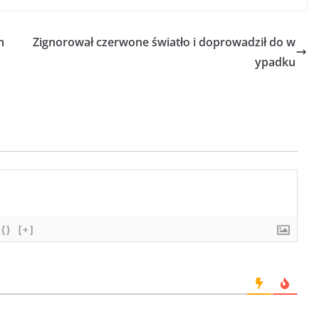
m
Zignorował czerwone światło i doprowadził do w
ypadku
{}
[+]