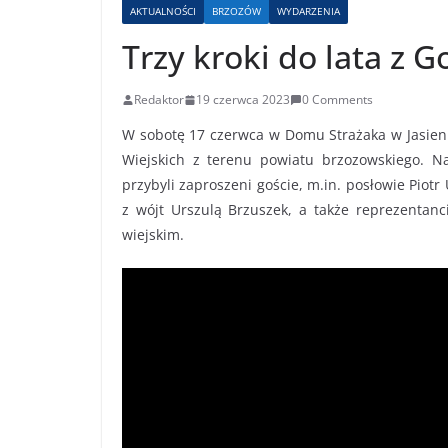
AKTUALNOŚCI
BRZOZÓW
WYDARZENIA
Trzy kroki do lata z 
Redaktor
19 czerwca 2023
0 Comments
W sobotę 17 czerwca w Domu Strażaka w Jasienic
Wiejskich z terenu powiatu brzozowskiego. Na
przybyli zaproszeni goście, m.in. posłowie Pio
z wójt Urszulą Brzuszek, a także reprezentanc
wiejskim.