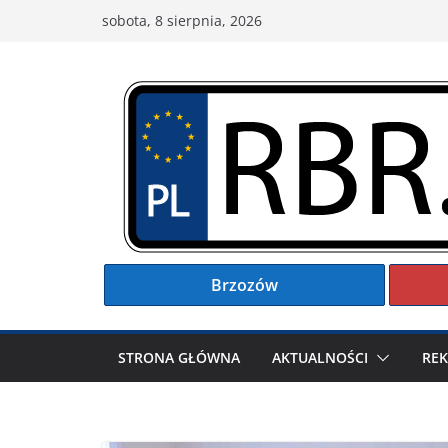
Przejdź
sobota, 8 sierpnia, 2026
do
treści
Brzozów
STRONA GŁÓWNA
AKTUALNOŚCI
RE