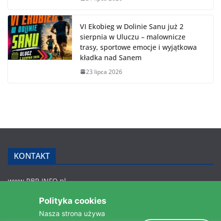
VI Ekobieg w Dolinie Sanu już 2
sierpnia w Uluczu – malownicze
trasy, sportowe emocje i wyjątkowa
kładka nad Sanem
23 lipca 2026
KONTAKT
www.RBR.INFO.pl
Zmiennica 147
Polityka cookies
36-200 Brzozów
Nasza strona używa
rbr.info.pl@gmail.com