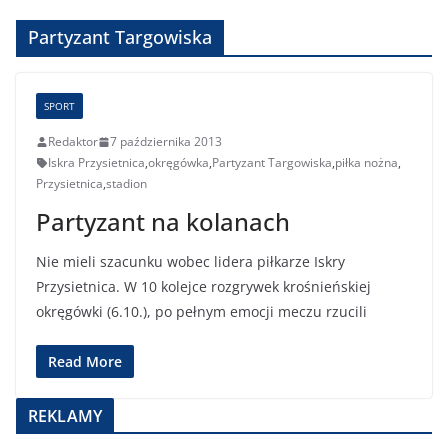
Partyzant Targowiska
SPORT
Redaktor
7 października 2013
Iskra Przysietnica
,
okręgówka
,
Partyzant Targowiska
,
piłka nożna
,
Przysietnica
,
stadion
Partyzant na kolanach
Nie mieli szacunku wobec lidera piłkarze Iskry
Przysietnica. W 10 kolejce rozgrywek krośnieńskiej
okręgówki (6.10.), po pełnym emocji meczu rzucili
Read More
REKLAMY