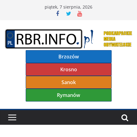
Przejdź
piątek, 7 sierpnia, 2026
do
treści
Brzozów
Krosno
Sanok
Rymanów