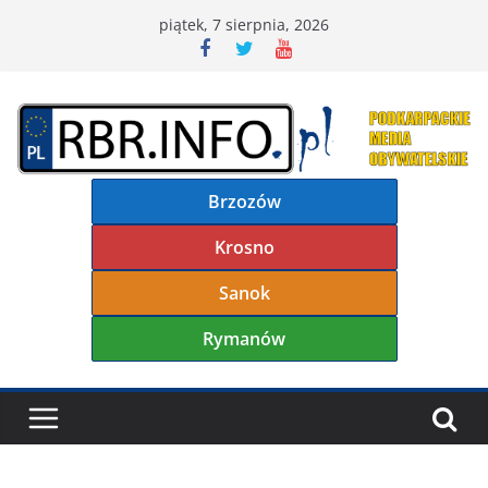
Przejdź
piątek, 7 sierpnia, 2026
do
treści
Brzozów
Krosno
Sanok
Rymanów