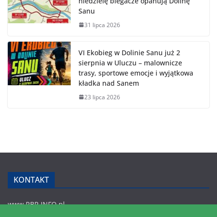
niedzielę biegacze opanują Dolinę
Sanu
31 lipca 2026
VI Ekobieg w Dolinie Sanu już 2
sierpnia w Uluczu – malownicze
trasy, sportowe emocje i wyjątkowa
kładka nad Sanem
23 lipca 2026
KONTAKT
www.RBR.INFO.pl
Zmiennica 147