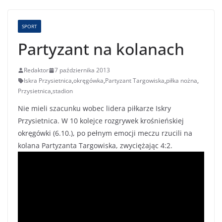
SPORT
Partyzant na kolanach
Redaktor
7 października 2013
Iskra Przysietnica
,
okręgówka
,
Partyzant Targowiska
,
piłka nożna
,
Przysietnica
,
stadion
Nie mieli szacunku wobec lidera piłkarze Iskry
Przysietnica. W 10 kolejce rozgrywek krośnieńskiej
okręgówki (6.10.), po pełnym emocji meczu rzucili na
kolana Partyzanta Targowiska, zwyciężając 4:2.