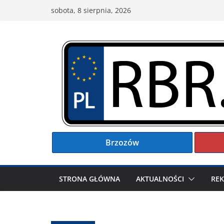
Przejdź
sobota, 8 sierpnia, 2026
do
treści
Brzozów
STRONA GŁÓWNA
AKTUALNOŚCI
RE