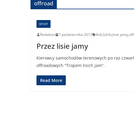
offroad
SPORT
Redaktor
7 października 2013
4x4
,
Górki
,
lisie jamy
,
of
Przez lisie jamy
Kierowcy samochodów terenowych po raz czwarty 
offroadowych “Tropem lisich jam”.
Read More