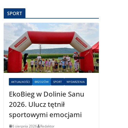
SPORT
AKTUALNOŚCI
BRZOZÓW
SPORT
WYDARZENIA
EkoBieg w Dolinie Sanu
2026. Ulucz tętnił
sportowymi emocjami
6 sierpnia 2026
Redaktor