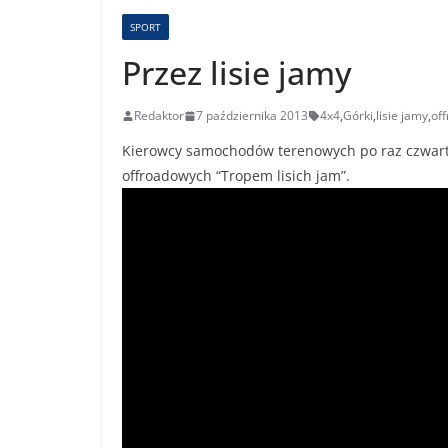
SPORT
Przez lisie jamy
Redaktor
7 października 2013
4x4
,
Górki
,
lisie jamy
,
of
Kierowcy samochodów terenowych po raz czwarty 
offroadowych “Tropem lisich jam”.