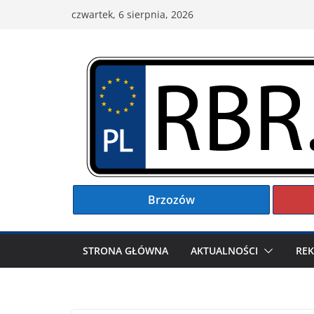
Przejdź
czwartek, 6 sierpnia, 2026
do
treści
Brzozów
STRONA GŁÓWNA
AKTUALNOŚCI
RE