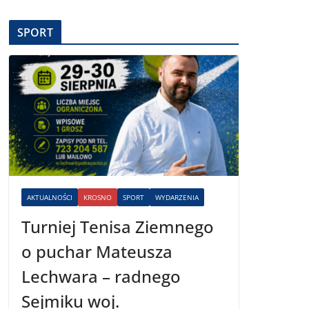
SPORT
AKTUALNOŚCI
KROSNO
SPORT
WYDARZENIA
Turniej Tenisa Ziemnego
o puchar Mateusza
Lechwara – radnego
Sejmiku woj.