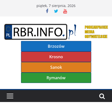
Przejdź
piątek, 7 sierpnia, 2026
do
treści
Brzozów
Krosno
Sanok
Rymanów