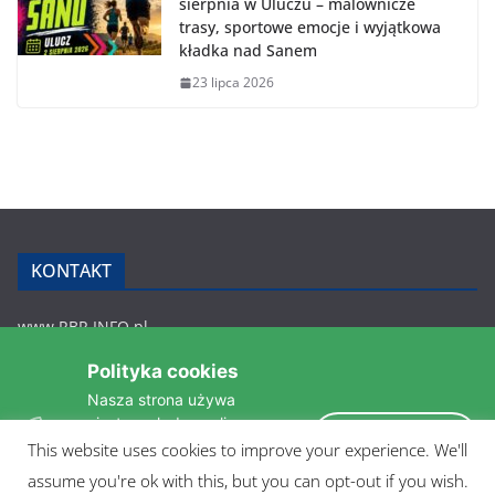
sierpnia w Uluczu – malownicze
trasy, sportowe emocje i wyjątkowa
kładka nad Sanem
23 lipca 2026
KONTAKT
www.RBR.INFO.pl
Zmiennica 147
Polityka cookies
36-200 Brzozów
Nasza strona używa
rbr.info.pl@gmail.com
ciasteczek do analizy
tel.: 607 548 627
Akceptuję
statystyk i zapewnienia
This website uses cookies to improve your experience. We'll
POLITYKA PRYWATNOŚCI
takiego samego działania
1
assume you're ok with this, but you can opt-out if you wish.
pomiędzi wizytami.