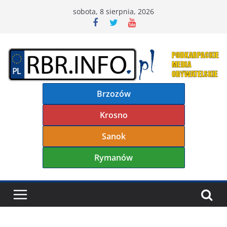
Przejdź
sobota, 8 sierpnia, 2026
do
treści
Brzozów
Krosno
Sanok
Rymanów