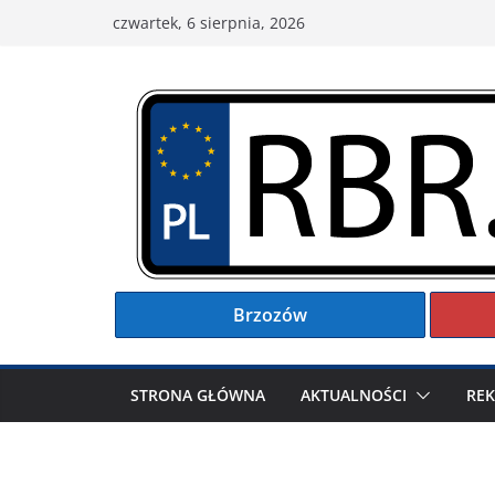
Przejdź
czwartek, 6 sierpnia, 2026
do
treści
Brzozów
STRONA GŁÓWNA
AKTUALNOŚCI
RE