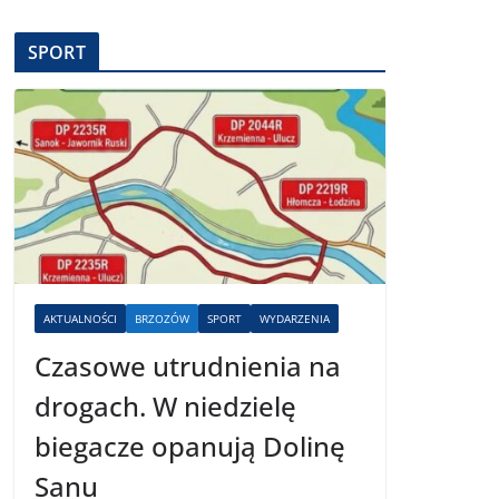
SPORT
AKTUALNOŚCI
BRZOZÓW
SPORT
WYDARZENIA
Czasowe utrudnienia na
drogach. W niedzielę
biegacze opanują Dolinę
Sanu