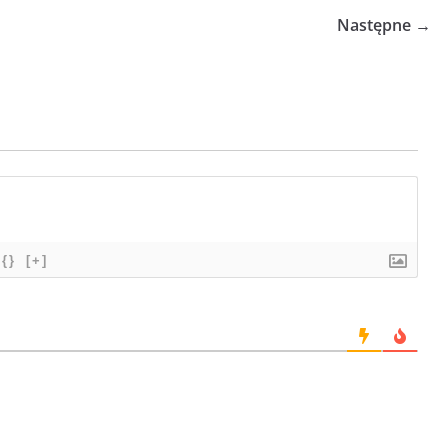
Następne →
{}
[+]