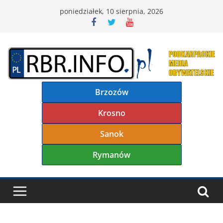
Przejdź
poniedziałek, 10 sierpnia, 2026
do
treści
Brzozów
Krosno
Sanok
Rymanów