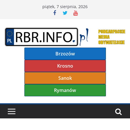
Przejdź
piątek, 7 sierpnia, 2026
do
treści
Brzozów
Krosno
Sanok
Rymanów