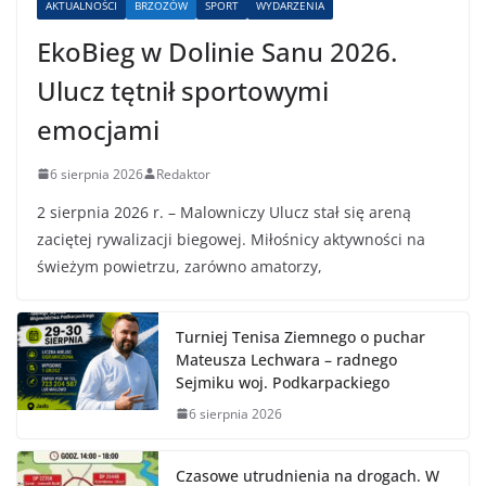
AKTUALNOŚCI
BRZOZÓW
SPORT
WYDARZENIA
EkoBieg w Dolinie Sanu 2026.
Ulucz tętnił sportowymi
emocjami
6 sierpnia 2026
Redaktor
2 sierpnia 2026 r. – Malowniczy Ulucz stał się areną
zaciętej rywalizacji biegowej. Miłośnicy aktywności na
świeżym powietrzu, zarówno amatorzy,
Turniej Tenisa Ziemnego o puchar
Mateusza Lechwara – radnego
Sejmiku woj. Podkarpackiego
6 sierpnia 2026
Czasowe utrudnienia na drogach. W