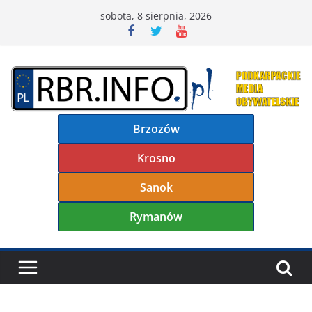
Przejdź
sobota, 8 sierpnia, 2026
do
treści
Brzozów
Krosno
Sanok
Rymanów