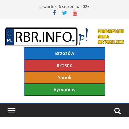
Przejdź
czwartek, 6 sierpnia, 2026
do
treści
Brzozów
Krosno
Sanok
Rymanów