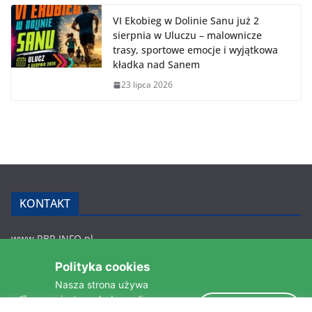
VI Ekobieg w Dolinie Sanu już 2
sierpnia w Uluczu – malownicze
trasy, sportowe emocje i wyjątkowa
kładka nad Sanem
23 lipca 2026
KONTAKT
www.RBR.INFO.pl
Zmiennica 147
Polityka cookies
36-200 Brzozów
Nasza strona używa
rbr.info.pl@gmail.com
ciasteczek do analizy
tel.: 607 548 627
Akceptuję