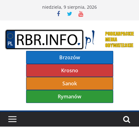
Przejdź
niedziela, 9 sierpnia, 2026
do
treści
Brzozów
Krosno
Sanok
Rymanów