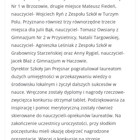
Nr 1 w Brzozowie, drugie miejsce Mateusz Fiedeń,
nauczyciel- Wojciech Ryń z Zespołu Szkół w Turzym
Polu. Przyznano również trzy równorzędne trzecie
miejsca dla Julii Bąk, nauczyciel- Tomasz Owsiany z
Gimnazjum Nr 2 w Przysietnicy, Natalii Targowskiej,
nauczyciel- Agnieszka Leśniak z Zespołu Szkół w
Grabownicy Starzeńskiej oraz Anny Rygiel, nauczyciel-
Jacek Błaż z Gimnazjum w Haczowie.
Dyrektor Szkoły Jan Prejsnar pogratulował laureatom
dużych umiejętności w przekazywaniu wiedzy o
środowisku lokalnym i życzył dalszych sukcesów w
nauce. Wręczone zostały dyplomy i nagrody rzeczowe-
zwycięzca konkursu otrzymał tablet. Podziękowania za
inspirację i pomoc merytoryczną zostały również
skierowane do nauczycieli-opiekunów laureatów. Na
zakończenie uczestnicy uroczystości, przy słodkim
poczęstunku mieli okazję obejrzeć nagrodzone
prezentacje. Więcej o konkursie na stronie