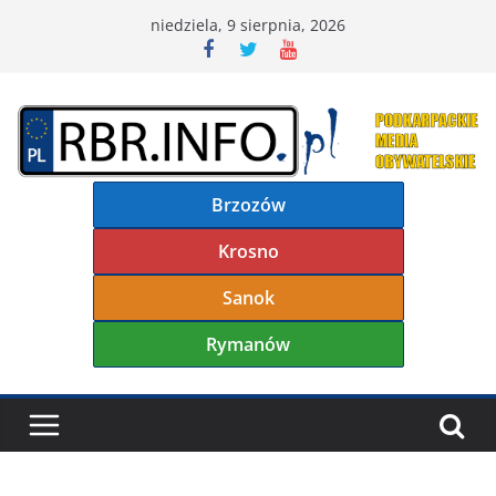
Przejdź
niedziela, 9 sierpnia, 2026
do
treści
Brzozów
Krosno
Sanok
Rymanów