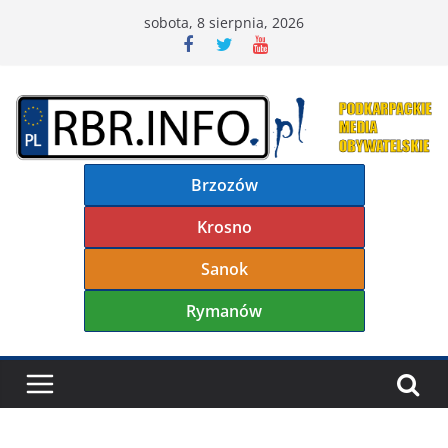
Przejdź
sobota, 8 sierpnia, 2026
do
treści
Brzozów
Krosno
Sanok
Rymanów