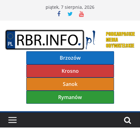
Przejdź
piątek, 7 sierpnia, 2026
do
treści
Brzozów
Krosno
Sanok
Rymanów