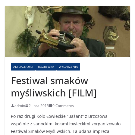
AKTUALNOŚCI
ROZRYWKA
WYDARZENIA
Festiwal smaków
myśliwskich [FILM]
admin
2 lipca 2015
0 Comments
Po raz drugi Kolo Łowieckie “Bażant” z Brzozowa
wspólnie z sanockimi kołami łowieckimi zorganizowało
Festiwal Smaków Myśliwskich. Ta udana impreza