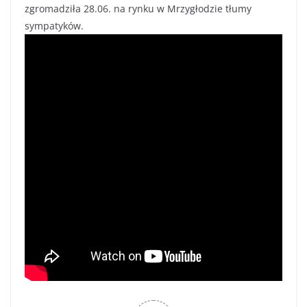
zgromadziła 28.06. na rynku w Mrzygłodzie tłumy
sympatyków.