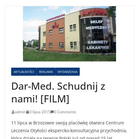
AKTUALNOŚCI
REKLAMA
WYDARZENIA
Dar-Med. Schudnij z
nami! [FILM]
admin
3 lipca 2015
0 Comments
11 lipca w Brzozowie swoją placówkę otwiera Centrum
Leczenia Otyłości ekspercko-konsultacyjna przychodnia,
która działa na terenie Polski już od ponad 15 lat.