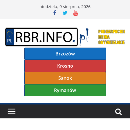
Przejdź
niedziela, 9 sierpnia, 2026
do
treści
Brzozów
Krosno
Sanok
Rymanów