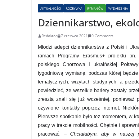
AKTUALNOŚCI
ROZRYWKA
RYMANÓW
WYDARZENIA
Dziennikarstwo, ekolo
Redaktor
7 czerwca 2021
0 Comments
Młodzi adepci dziennikarstwa z Polski i Uk
ramach Programy Erasmus+ projektu pn. „
polskiego Chorzowa i ukraińskiej Połta
tygodniową wymianę, podczas której będzie z
tematycznych, wizytach studyjnych, a przed
powiedzieć, ze wszelkie bariery zostały prz
zresztą znali się już wcześniej, ponieważ 
ożywione kontakty poprzez Internet. Niektó
Pierwsze spotkanie było też momentem, w kt
pracy w trakcie mobilności. Chętnie i sprawni
pracować.
– Chciałabym, aby w naszej p