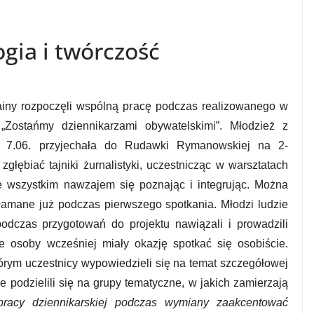
gia i twórczość
rainy rozpoczęli wspólną pracę podczas realizowanego w
Zostańmy dziennikarzami obywatelskimi”. Młodzież z
wy 7.06. przyjechała do Rudawki Rymanowskiej na 2-
głębiać tajniki żurnalistyki, uczestnicząc w warsztatach
e wszystkim nawzajem się poznając i integrując. Można
ełamane już podczas pierwszego spotkania. Młodzi ludzie
podczas przygotowań do projektu nawiązali i prowadzili
re osoby wcześniej miały okazję spotkać się osobiście.
órym uczestnicy wypowiedzieli się na temat szczegółowej
e podzielili się na grupy tematyczne, w jakich zamierzają
racy dziennikarskiej podczas wymiany zaakcentować