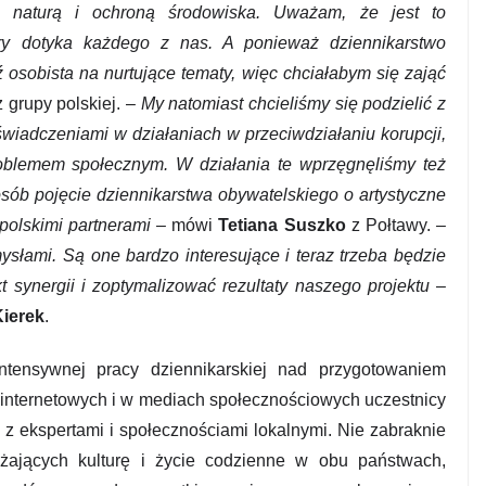
, naturą i ochroną środowiska. Uważam, że jest to
óry dotyka każdego z nas. A ponieważ dziennikarstwo
osobista na nurtujące tematy, więc chciałabym się zająć
 grupy polskiej. –
My natomiast chcieliśmy się podzielić z
wiadczeniami w działaniach w przeciwdziałaniu korupcji,
oblemem społecznym. W działania te wprzęgnęliśmy też
osób pojęcie dziennikarstwa obywatelskiego o artystyczne
polskimi partnerami –
mówi
Tetiana Suszko
z Połtawy.
–
ysłami. Są one bardzo interesujące i teraz trzeba będzie
t synergii i zoptymalizować rezultaty naszego projektu
–
ierek
.
ntensywnej pracy dziennikarskiej nad przygotowaniem
h internetowych i w mediach społecznościowych uczestnicy
 z ekspertami i społecznościami lokalnymi. Nie zabraknie
liżających kulturę i życie codzienne w obu państwach,