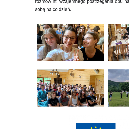
rozmów nt. wzajemnego postrzegania obu n
sobą na co dzień.