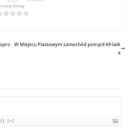
Article Rating
gopro
W Miejscu Piastowym samochód potrącił 69-latk
a
{}
[+]