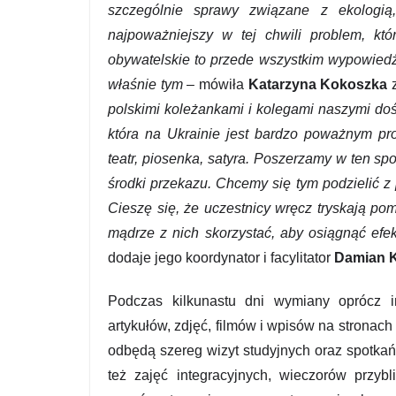
szczególnie sprawy związane z ekologią
najpoważniejszy w tej chwili problem, kt
obywatelskie to przede wszystkim wypowiedź 
właśnie tym
– mówiła
Katarzyna Kokoszka
z
polskimi koleżankami i kolegami naszymi doś
która na Ukrainie jest bardzo poważnym pr
teatr, piosenka, satyra. Poszerzamy w ten sp
środki przekazu. Chcemy się tym podzielić z 
Cieszę się, że uczestnicy wręcz tryskają pom
mądrze z nich skorzystać, aby osiągnąć efek
dodaje jego koordynator i facylitator
Damian K
Podczas kilkunastu dni wymiany oprócz i
artykułów, zdjęć, filmów i wpisów na stronac
odbędą szereg wizyt studyjnych oraz spotkań
też zajęć integracyjnych, wieczorów przyb