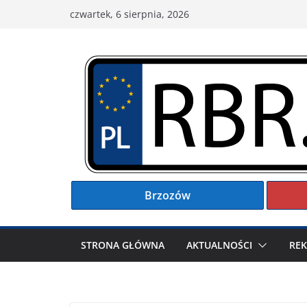
Przejdź
czwartek, 6 sierpnia, 2026
do
treści
Brzozów
STRONA GŁÓWNA
AKTUALNOŚCI
RE