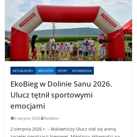
AKTUALNOŚCI
BRZOZÓW
SPORT
WYDARZENIA
EkoBieg w Dolinie Sanu 2026.
Ulucz tętnił sportowymi
emocjami
6 sierpnia 2026
Redaktor
2 sierpnia 2026 r. – Malowniczy Ulucz stał się areną
zaciętej rywalizacji biegowej. Miłośnicy aktywności na