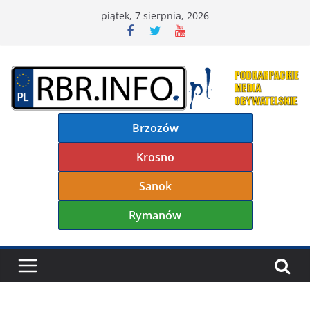
Przejdź
piątek, 7 sierpnia, 2026
do
treści
Brzozów
Krosno
Sanok
Rymanów