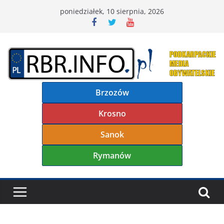
Przejdź
poniedziałek, 10 sierpnia, 2026
do
treści
Brzozów
Krosno
Sanok
Rymanów