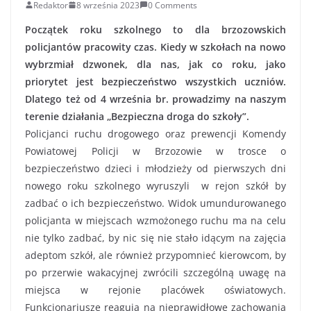
Redaktor
8 września 2023
0 Comments
Początek roku szkolnego to dla brzozowskich
policjantów pracowity czas. Kiedy w szkołach na nowo
wybrzmiał dzwonek, dla nas, jak co roku, jako
priorytet jest bezpieczeństwo wszystkich uczniów.
Dlatego też od 4 września br. prowadzimy na naszym
terenie działania „Bezpieczna droga do szkoły”.
Policjanci ruchu drogowego oraz prewencji Komendy
Powiatowej Policji w Brzozowie w trosce o
bezpieczeństwo dzieci i młodzieży od pierwszych dni
nowego roku szkolnego wyruszyli w rejon szkół by
zadbać o ich bezpieczeństwo. Widok umundurowanego
policjanta w miejscach wzmożonego ruchu ma na celu
nie tylko zadbać, by nic się nie stało idącym na zajęcia
adeptom szkół, ale również przypomnieć kierowcom, by
po przerwie wakacyjnej zwrócili szczególną uwagę na
miejsca w rejonie placówek oświatowych.
Funkcjonariusze reagują na nieprawidłowe zachowania