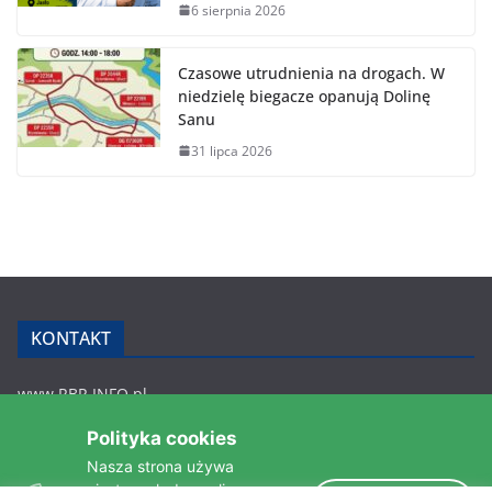
6 sierpnia 2026
Czasowe utrudnienia na drogach. W
niedzielę biegacze opanują Dolinę
Sanu
31 lipca 2026
KONTAKT
www.RBR.INFO.pl
Zmiennica 147
Polityka cookies
36-200 Brzozów
Nasza strona używa
rbr.info.pl@gmail.com
ciasteczek do analizy