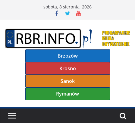
Przejdź
sobota, 8 sierpnia, 2026
do
treści
Brzozów
Krosno
Sanok
Rymanów