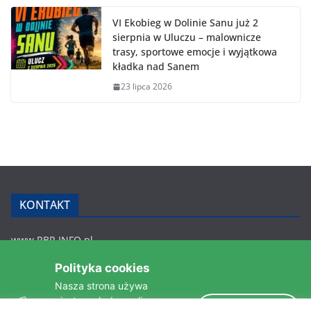
VI Ekobieg w Dolinie Sanu już 2
sierpnia w Uluczu – malownicze
trasy, sportowe emocje i wyjątkowa
kładka nad Sanem
23 lipca 2026
KONTAKT
www.RBR.INFO.pl
Zmiennica 147
Polityka cookies
36-200 Brzozów
Nasza strona używa
rbr.info.pl@gmail.com
ciasteczek do analizy
tel.: 607 548 627