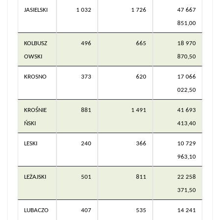
JASIELSKI
1 032
1 726
47 667
851,00
KOLBUSZ
496
665
18 970
OWSKI
870,50
KROSNO
373
620
17 066
022,50
KROŚNIE
881
1 491
41 693
ŃSKI
413,40
LESKI
240
366
10 729
963,10
LEŻAJSKI
501
811
22 258
371,50
LUBACZO
407
535
14 241