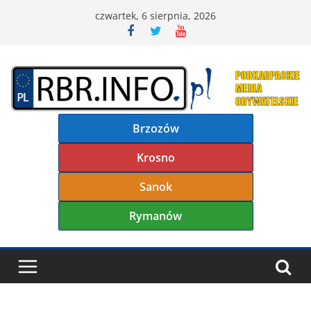
Przejdź
czwartek, 6 sierpnia, 2026
do
treści
Brzozów
Krosno
Sanok
Rymanów