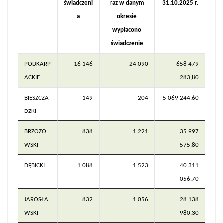
świadczeni
raz w danym
31.10.2025 r.
a
okresie
wypłacono
świadczenie
PODKARP
16 146
24 090
658 479
ACKIE
283,80
BIESZCZA
149
204
5 069 244,60
DZKI
BRZOZO
838
1 221
35 997
WSKI
575,80
DĘBICKI
1 088
1 523
40 311
056,70
JAROSŁA
832
1 056
28 138
WSKI
980,30