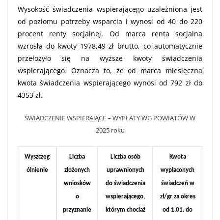
Wysokość świadczenia wspierającego uzależniona jest
od poziomu potrzeby wsparcia i wynosi od 40 do 220
procent renty socjalnej. Od marca renta socjalna
wzrosła do kwoty 1978,49 zł brutto, co automatycznie
przełożyło się na wyższe kwoty świadczenia
wspierającego. Oznacza to, że od marca miesięczna
kwota świadczenia wspierającego wynosi od 792 zł do
4353 zł.
ŚWIADCZENIE WSPIERAJĄCE – WYPŁATY WG POWIATÓW W
2025 roku
Wyszczeg
Liczba
Liczba osób
Kwota
ólnienie
złożonych
uprawnionych
wypłaconych
wniosków
do świadczenia
świadczeń w
o
wspierającego,
zł/gr za okres
przyznanie
którym chociaż
od 1.01. do