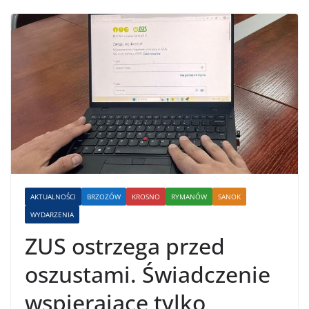
AKTUALNOŚCI
BRZOZÓW
KROSNO
RYMANÓW
SANOK
WYDARZENIA
ZUS ostrzega przed
oszustami. Świadczenie
wspierające tylko