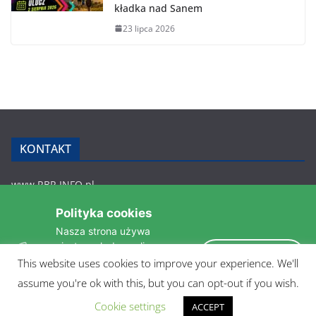
kładka nad Sanem
23 lipca 2026
KONTAKT
www.RBR.INFO.pl
Zmiennica 147
Polityka cookies
36-200 Brzozów
Nasza strona używa
rbr.info.pl@gmail.com
ciasteczek do analizy
tel.: 607 548 627
Akceptuję
statystyk i zapewnienia
This website uses cookies to improve your experience. We'll
POLITYKA PRYWATNOŚCI
takiego samego działania
assume you're ok with this, but you can opt-out if you wish.
pomiędzi wizytami.
Czytaj więcej »
Cookie settings
ACCEPT