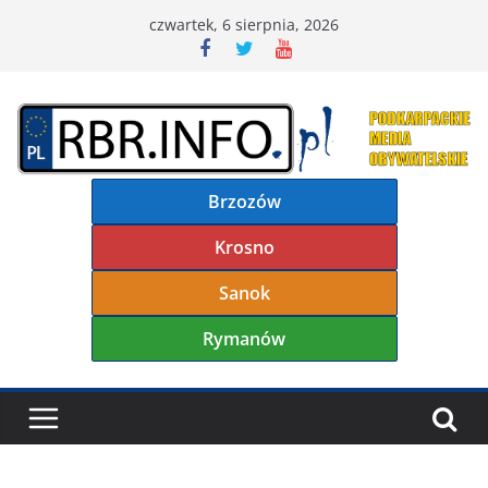
Przejdź
czwartek, 6 sierpnia, 2026
do
treści
Brzozów
Krosno
Sanok
Rymanów