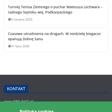
Turniej Tenisa Ziemnego o puchar Mateusza Lechwara –
radnego Sejmiku woj. Podkarpackiego
6 sierpnia 2026
Czasowe utrudnienia na drogach. W niedzielę biegacze
opanują Dolinę Sanu
31 lipca 2026
KONTAKT
www.RBR.INFO.pl
Zmiennica 147
Polityka cookies