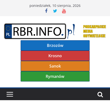
Przejdź
poniedziałek, 10 sierpnia, 2026
do
treści
Brzozów
Krosno
Sanok
Rymanów