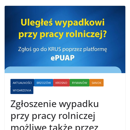
AKTUALNOŚCI
BRZOZÓW
KROSNO
RYMANÓW
SANOK
WYDARZENIA
Zgłoszenie wypadku
przy pracy rolniczej
możliwe także przez