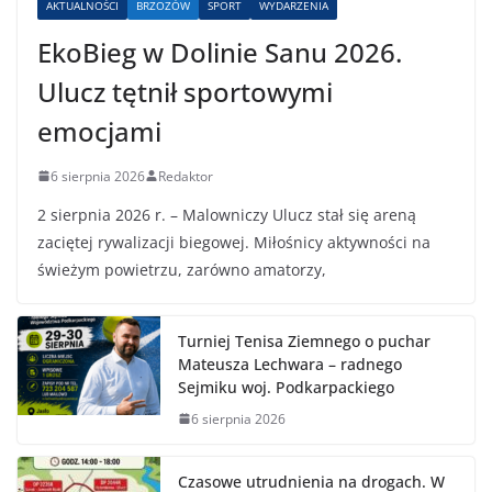
AKTUALNOŚCI
BRZOZÓW
SPORT
WYDARZENIA
EkoBieg w Dolinie Sanu 2026.
Ulucz tętnił sportowymi
emocjami
6 sierpnia 2026
Redaktor
2 sierpnia 2026 r. – Malowniczy Ulucz stał się areną
zaciętej rywalizacji biegowej. Miłośnicy aktywności na
świeżym powietrzu, zarówno amatorzy,
Turniej Tenisa Ziemnego o puchar
Mateusza Lechwara – radnego
Sejmiku woj. Podkarpackiego
6 sierpnia 2026
Czasowe utrudnienia na drogach. W