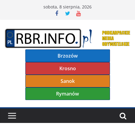
Przejdź
sobota, 8 sierpnia, 2026
do
treści
Brzozów
Krosno
Sanok
Rymanów