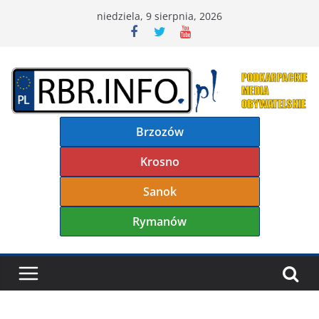
Przejdź
niedziela, 9 sierpnia, 2026
do
treści
Brzozów
Krosno
Sanok
Rymanów