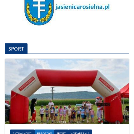
SPORT
AKTUALNOŚCI
BRZOZÓW
SPORT
WYDARZENIA