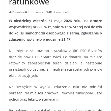
ratunkowe
Redaktor
1 czerwca 2026
0 Comments
W niedzielny wieczór, 31 maja 2026 roku, na drodze
wojewódzkiej nr 886 w rejonie WTZ w Starej Wsi doszło
do kolizji samochodu osobowego z sarną. Zgłoszenie o
zdarzeniu wpłynęło o godzinie 21.47.
Na miejsce skierowano strażaków z JRG PSP Brzozów
oraz druhów z OSP Stara Wieś. Po dotarciu na miejsce
ratownicy zabezpieczyli teren działań, a następnie
przystąpili do usunięcia i neutralizacji rozlanych płynów
eksploatacyjnych.
Na szczęście w wyniku zdarzenia nikt nie odniósł
obrażeń. Na miejscu pracowali również funkcjonariusze
policji oraz lekarz weterynarii.
Po zakończeniu działań wszystkie służby wróciły do