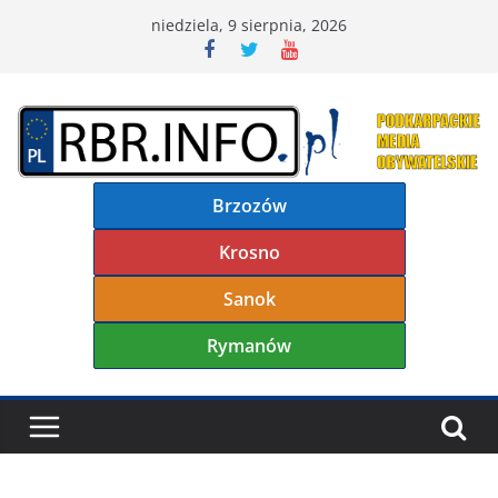
Przejdź
niedziela, 9 sierpnia, 2026
do
treści
Brzozów
Krosno
Sanok
Rymanów