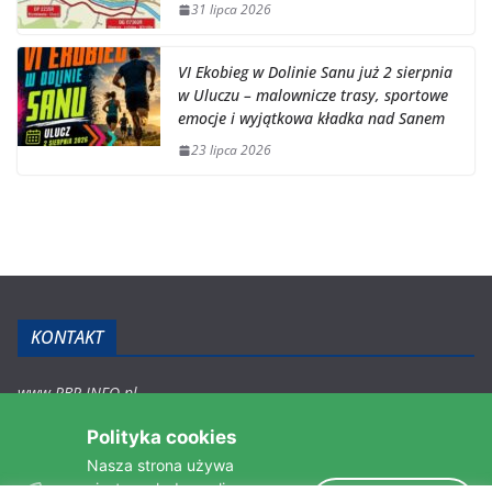
31 lipca 2026
VI Ekobieg w Dolinie Sanu już 2 sierpnia
w Uluczu – malownicze trasy, sportowe
emocje i wyjątkowa kładka nad Sanem
23 lipca 2026
KONTAKT
www.RBR.INFO.pl
Zmiennica 147
Polityka cookies
36-200 Brzozów
Nasza strona używa
rbr.info.pl@gmail.com
ciasteczek do analizy