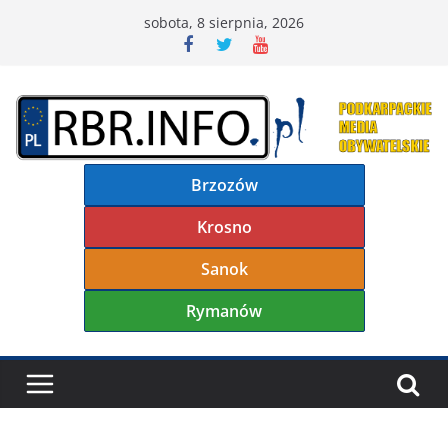
Przejdź
sobota, 8 sierpnia, 2026
do
treści
Brzozów
Krosno
Sanok
Rymanów