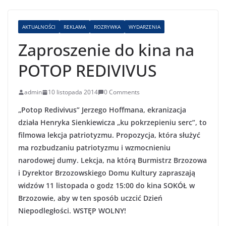
AKTUALNOŚCI
REKLAMA
ROZRYWKA
WYDARZENIA
Zaproszenie do kina na
POTOP REDIVIVUS
admin
10 listopada 2014
0 Comments
„Potop Redivivus” Jerzego Hoffmana, ekranizacja
działa Henryka Sienkiewicza „ku pokrzepieniu serc”, to
filmowa lekcja patriotyzmu. Propozycja, która służyć
ma rozbudzaniu patriotyzmu i wzmocnieniu
narodowej dumy. Lekcja, na którą Burmistrz Brzozowa
i Dyrektor Brzozowskiego Domu Kultury zapraszają
widzów 11 listopada o godz 15:00 do kina SOKÓŁ w
Brzozowie, aby w ten sposób uczcić Dzień
Niepodległości. WSTĘP WOLNY!