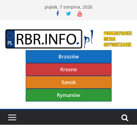
Przejdź
piątek, 7 sierpnia, 2026
do
treści
Brzozów
Krosno
Sanok
Rymanów