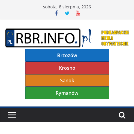
Przejdź
sobota, 8 sierpnia, 2026
do
treści
Brzozów
Krosno
Sanok
Rymanów