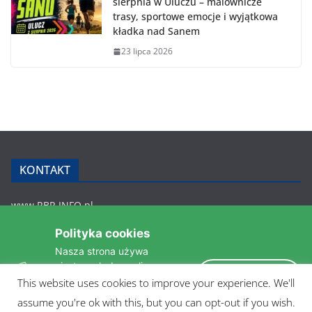
sierpnia w Uluczu – malownicze
trasy, sportowe emocje i wyjątkowa
kładka nad Sanem
23 lipca 2026
KONTAKT
www.RBR.INFO.pl
Zmiennica 147
Polityka cookies
36-200 Brzozów
Nasza strona używa
rbr.info.pl@gmail.com
ciasteczek do analizy
tel.: 607 548 627
Akceptuję
statystyk i zapewnienia
This website uses cookies to improve your experience. We'll
POLITYKA PRYWATNOŚCI
takiego samego działania
assume you're ok with this, but you can opt-out if you wish.
pomiędzi wizytami.