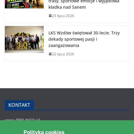
trasy, sportowe emocje i wyjątkowa
kładka nad Sanem
23 lipca 2026
LKS Wzdów świętował 30-lecie. Trzy
dekady sportowej pasji i
zaangażowania
22 lipca 2026
KONTAKT
www.RBR.INFO.pl
Zmiennica 147
Polityka cookies