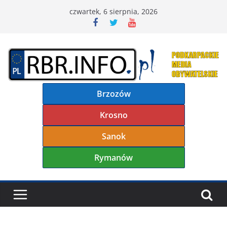
Przejdź
czwartek, 6 sierpnia, 2026
do
treści
Brzozów
Krosno
Sanok
Rymanów