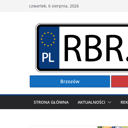
Przejdź
czwartek, 6 sierpnia, 2026
do
treści
Brzozów
STRONA GŁÓWNA
AKTUALNOŚCI
RE