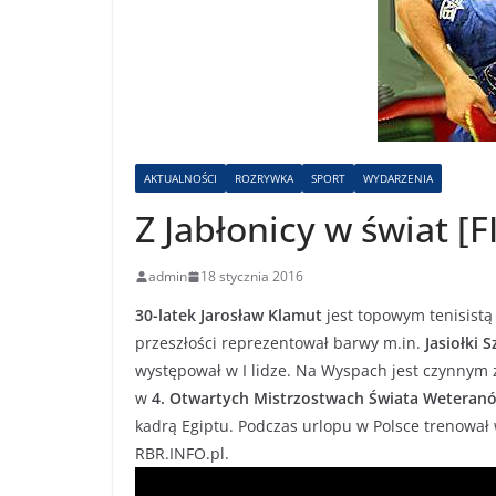
AKTUALNOŚCI
ROZRYWKA
SPORT
WYDARZENIA
Z Jabłonicy w świat [F
admin
18 stycznia 2016
30-latek Jarosław Klamut
jest topowym tenisistą 
przeszłości reprezentował barwy m.in.
Jasiołki 
występował w I lidze. Na Wyspach jest czynnym 
w
4. Otwartych Mistrzostwach Świata Wetera
kadrą Egiptu. Podczas urlopu w Polsce trenował 
RBR.INFO.pl.