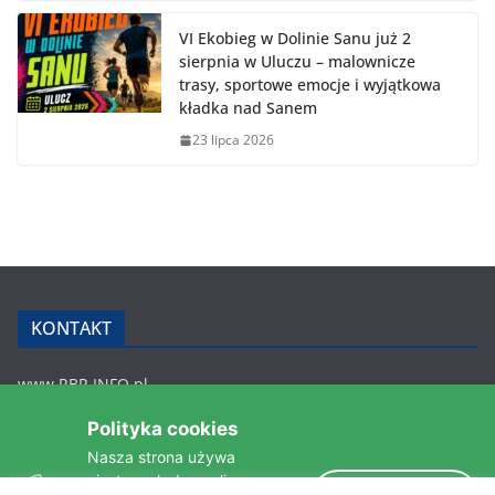
VI Ekobieg w Dolinie Sanu już 2
sierpnia w Uluczu – malownicze
trasy, sportowe emocje i wyjątkowa
kładka nad Sanem
23 lipca 2026
KONTAKT
www.RBR.INFO.pl
Zmiennica 147
Polityka cookies
36-200 Brzozów
Nasza strona używa
rbr.info.pl@gmail.com
ciasteczek do analizy
tel.: 607 548 627