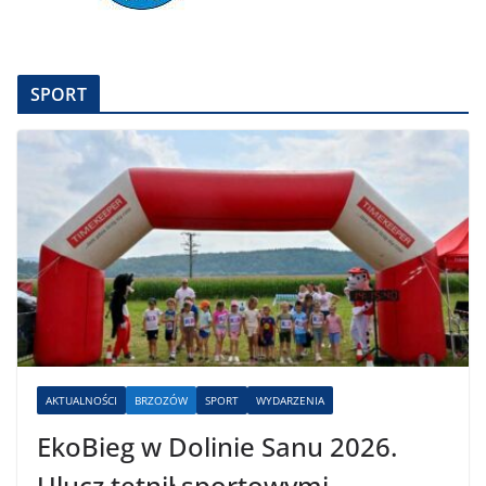
SPORT
AKTUALNOŚCI
BRZOZÓW
SPORT
WYDARZENIA
EkoBieg w Dolinie Sanu 2026.
Ulucz tętnił sportowymi