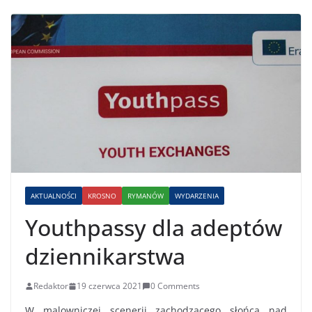
AKTUALNOŚCI
KROSNO
RYMANÓW
WYDARZENIA
Youthpassy dla adeptów
dziennikarstwa
Redaktor
19 czerwca 2021
0 Comments
W malowniczej scenerii zachodzącego słońca nad