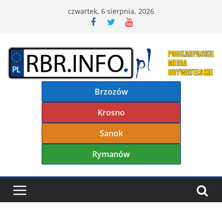
Przejdź
czwartek, 6 sierpnia, 2026
do
treści
Brzozów
Krosno
Sanok
Rymanów