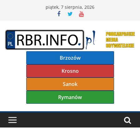
Przejdź
piątek, 7 sierpnia, 2026
do
treści
Brzozów
Krosno
Sanok
Rymanów