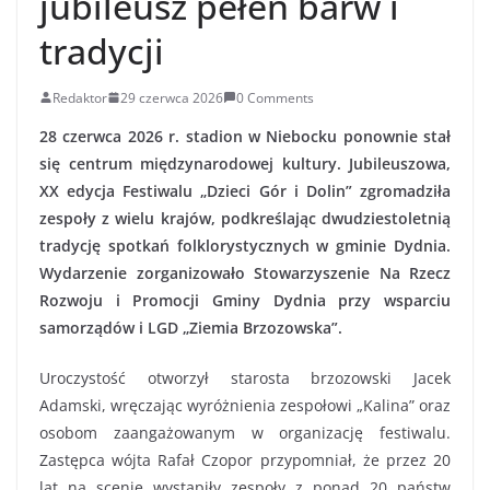
jubileusz pełen barw i
tradycji
Redaktor
29 czerwca 2026
0 Comments
28 czerwca 2026 r. stadion w Niebocku ponownie stał
się centrum międzynarodowej kultury. Jubileuszowa,
XX edycja Festiwalu „Dzieci Gór i Dolin” zgromadziła
zespoły z wielu krajów, podkreślając dwudziestoletnią
tradycję spotkań folklorystycznych w gminie Dydnia.
Wydarzenie zorganizowało Stowarzyszenie Na Rzecz
Rozwoju i Promocji Gminy Dydnia przy wsparciu
samorządów i LGD „Ziemia Brzozowska”.
Uroczystość otworzył starosta brzozowski Jacek
Adamski, wręczając wyróżnienia zespołowi „Kalina” oraz
osobom zaangażowanym w organizację festiwalu.
Zastępca wójta Rafał Czopor przypomniał, że przez 20
lat na scenie wystąpiły zespoły z ponad 20 państw