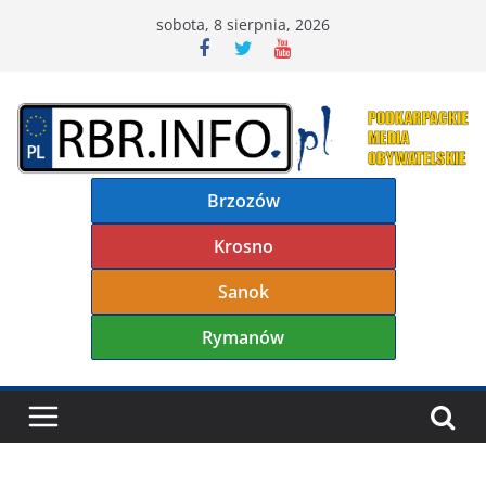
Przejdź
sobota, 8 sierpnia, 2026
do
treści
Brzozów
Krosno
Sanok
Rymanów