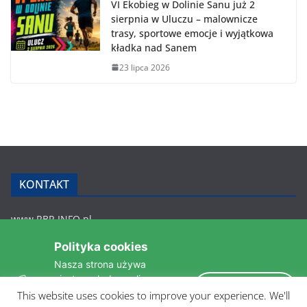
VI Ekobieg w Dolinie Sanu już 2
sierpnia w Uluczu – malownicze
trasy, sportowe emocje i wyjątkowa
kładka nad Sanem
23 lipca 2026
KONTAKT
www.RBR.INFO.pl
Zmiennica 147
Polityka cookies
36-200 Brzozów
Nasza strona używa
rbr.info.pl@gmail.com
ciasteczek do analizy
tel.: 607 548 627
Akceptuję
statystyk i zapewnienia
This website uses cookies to improve your experience. We'll
POLITYKA PRYWATNOŚCI