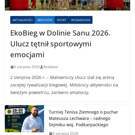
AKTUALNOŚCI
BRZOZÓW
SPORT
WYDARZENIA
EkoBieg w Dolinie Sanu 2026.
Ulucz tętnił sportowymi
emocjami
6 sierpnia 2026
Redaktor
2 sierpnia 2026 r. – Malowniczy Ulucz stał się areną
zaciętej rywalizacji biegowej. Miłośnicy aktywności na
świeżym powietrzu, zarówno amatorzy,
Turniej Tenisa Ziemnego o puchar
Mateusza Lechwara – radnego
Sejmiku woj. Podkarpackiego
6 sierpnia 2026