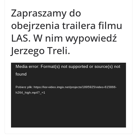
Zapraszamy do
obejrzenia trailera filmu
LAS. W nim wypowiedź
Jerzego Treli.
Odtwarzacz
Media error: Format(s) not supported or source(s) not
found
video
Pobierz plik: https://ksr-video.imgix.net/projects/1895925/video-615866-
h264_high.mp4?_=1