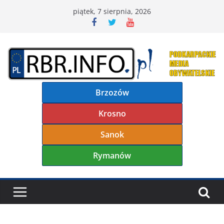
Przejdź
piątek, 7 sierpnia, 2026
do
treści
Brzozów
Krosno
Sanok
Rymanów