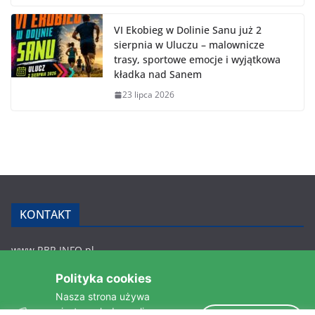
VI Ekobieg w Dolinie Sanu już 2
sierpnia w Uluczu – malownicze
trasy, sportowe emocje i wyjątkowa
kładka nad Sanem
23 lipca 2026
KONTAKT
www.RBR.INFO.pl
Zmiennica 147
Polityka cookies
36-200 Brzozów
Nasza strona używa
rbr.info.pl@gmail.com
ciasteczek do analizy