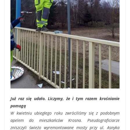
Już raz się udało. Liczymy, że i tym razem krośnianie
pomogą
W kwietniu ubiegłego roku zwróciliśmy się z podobnym
apelem do mieszkańców Krosna. Pseudograficiarze
zniszczyli świeżo wyremontowane mosty przy ul. Asnyka