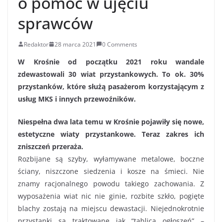
o pomoc w ujęciu
sprawców
Redaktor
28 marca 2021
0 Comments
W Krośnie od początku 2021 roku wandale
zdewastowali 30 wiat przystankowych. To ok. 30%
przystanków, które służą pasażerom korzystającym z
usług MKS i innych przewoźników.
Niespełna dwa lata temu w Krośnie pojawiły się nowe,
estetyczne wiaty przystankowe. Teraz zakres ich
zniszczeń przeraża.
Rozbijane są szyby, wyłamywane metalowe, boczne
ściany, niszczone siedzenia i kosze na śmieci. Nie
znamy racjonalnego powodu takiego zachowania. Z
wyposażenia wiat nic nie ginie, rozbite szkło, pogięte
blachy zostają na miejscu dewastacji. Niejednokrotnie
przystanki są traktowane jak “tablica ogłoszeń” –