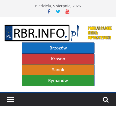
Przejdź
niedziela, 9 sierpnia, 2026
do
treści
Brzozów
Krosno
Sanok
Rymanów