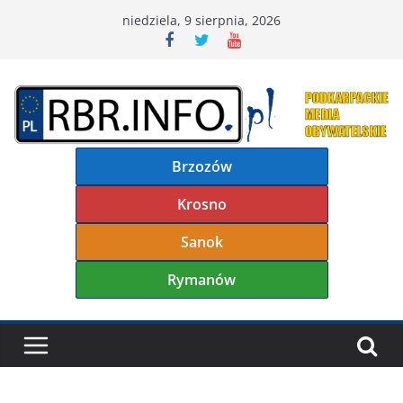
Przejdź
niedziela, 9 sierpnia, 2026
do
treści
Brzozów
Krosno
Sanok
Rymanów