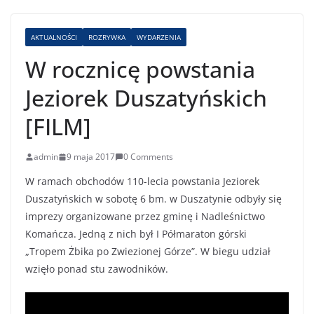
AKTUALNOŚCI
ROZRYWKA
WYDARZENIA
W rocznicę powstania
Jeziorek Duszatyńskich
[FILM]
admin
9 maja 2017
0 Comments
W ramach obchodów 110-lecia powstania Jeziorek
Duszatyńskich w sobotę 6 bm. w Duszatynie odbyły się
imprezy organizowane przez gminę i Nadleśnictwo
Komańcza. Jedną z nich był I Półmaraton górski
„Tropem Żbika po Zwiezionej Górze”. W biegu udział
wzięło ponad stu zawodników.