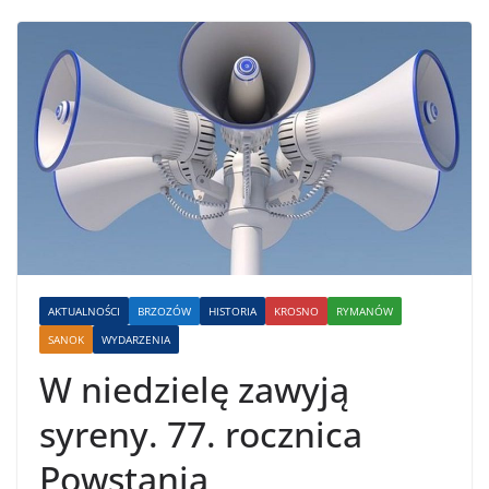
AKTUALNOŚCI
BRZOZÓW
HISTORIA
KROSNO
RYMANÓW
SANOK
WYDARZENIA
W niedzielę zawyją
syreny. 77. rocznica
Powstania