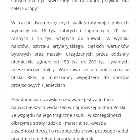
sposób ma być stworzony zastraszający przykład dla
całej Europy”.
W trakcie dwumiesięcznych walk straty wojsk polskich
wyniosły ok. 16 tys. zabitych i zaginionych, 20 tys.
rannych i 15 tys. wziętych do niewoli. W wyniku
nalotów, ostrzału artyleryjskiego, ciężkich warunków
bytowych oraz masakr urządzanych przez oddziały
niemieckie zginęło od 150 tys. do 200 tys. cywilnych
mieszkańców stolicy. Warszawa została zniszczona w
blisko 85%, a mieszkańcy wypędzeni do obozów
przejściowych i jenieckich.
Powstanie warszawskie uznawane jest za jedno z
najważniejszych wydarzeń w najnowszej historii Polski.
Ze względu na jego tragiczne skutki, w szczególności
olbrzymie straty ludzkie i materialne, kwestia
zasadności decyzji o rozpoczęciu zrywu pozostaje nadal
przedmiotem debat i gorących polemik.