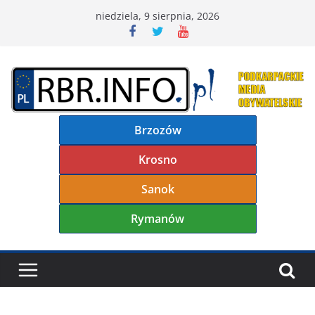
Przejdź
niedziela, 9 sierpnia, 2026
do
treści
Brzozów
Krosno
Sanok
Rymanów