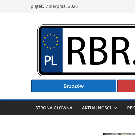
Przejdź
piątek, 7 sierpnia, 2026
do
treści
Brzozów
STRONA GŁÓWNA
AKTUALNOŚCI
RE