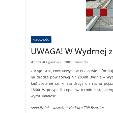
AKTUALNOŚCI
UWAGA! W Wydrnej z
admin
4 grudnia 2019
0 Comments
Zarząd Dróg Powiatowych w Brzozowie informuj
na
drodze powiatowej Nr 2038R Dydnia – Wyd
km)
zostanie zamknięta droga
dla ruchu poj
15:00
. W przypadku opadów termin zostanie wy
wyrozumiałość.
Anna Pytlak – Inspektor Nadzoru ZDP Brzozów