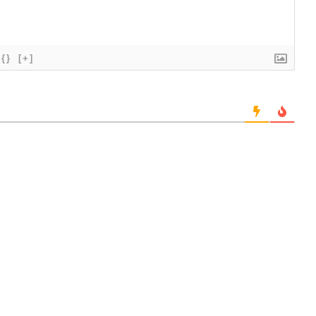
{}
[+]